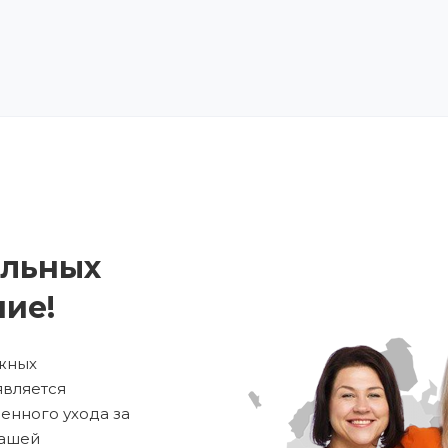
ольных
ие!
жных
является
енного ухода за
нашей