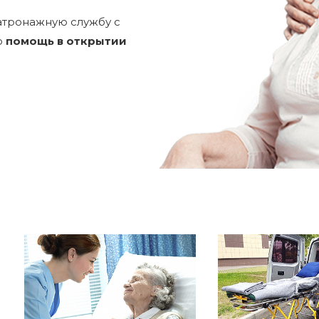
патронажную службу c
ю
помощь в открытии