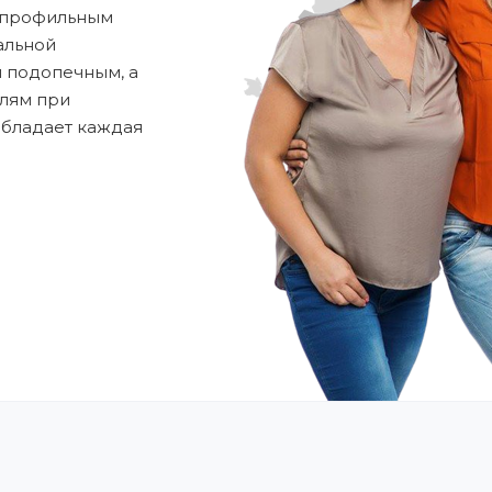
 профильным
альной
м подопечным, а
алям при
обладает каждая