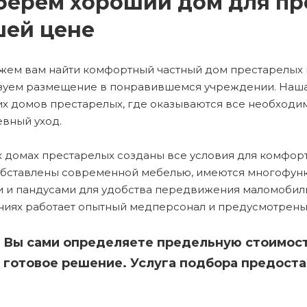
берем хороший дом для пр
шей цене
ем вам найти комфортный частный дом престарелых 
зуем размещение в понравившемся учреждении. Наша
х домов престарелых, где оказываются все необходи
вный уход.
х домах престарелых созданы все условия для комфо
бставлены современной мебелью, имеются многофун
 и пандусами для удобства передвижения маломобиль
иях работает опытный медперсонал и предусмотрены 
Вы сами определяете предельную стоимость
готовое решение. Услуга подбора предоста