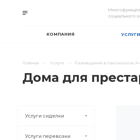
Многофункцио
социального 
КОМПАНИЯ
УСЛУГ
Главная
Услуги
Размещение в пансионатах А
Дома для преста
Услуги сиделки
Услуги перевозки