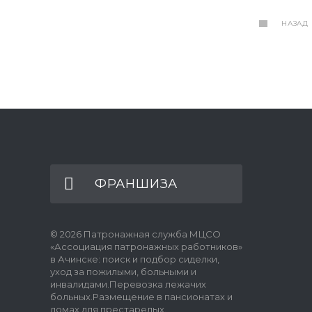
НАЗАД
ФРАНШИЗА
© 2026 Патронажная служба МЦСО
«Ассоциация патронажных работников»
в Ачинске: поиск и подбор сиделки,
уход за пожилыми, больными и
инвалидами.Перевозка лежачих
больных.Размещение в пансионатах и
домах для престарелых.