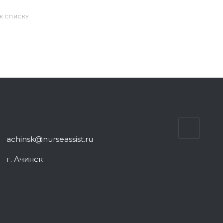
 К СПИСКУ
achinsk@nurseassist.ru
г. Ачинск