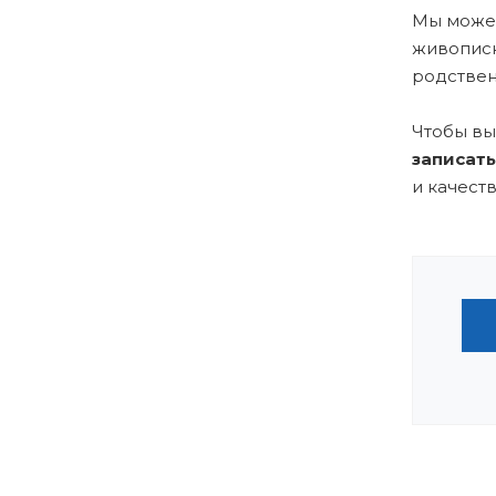
Мы можем
живописн
родствен
Чтобы вы
записать
и качест