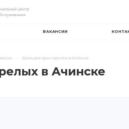
нальный центр
обслуживания
ВАКАНСИИ
КОНТА
И
чинска
Дома для престарелых в Ачинске
релых в Ачинске