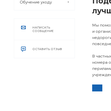
Под
Обучение уходу
луч
Мы помож
НАПИСАТЬ
и органи
СООБЩЕНИЕ
недороги
повседне
ОСТАВИТЬ ОТЗЫВ
В частны
номера о
перилами
учрежден